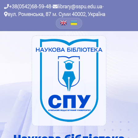
+38(0542)68-59-48
•
library@sspu.edu.ua
•
вул. Роменська, 87 м. Суми 40002, Україна