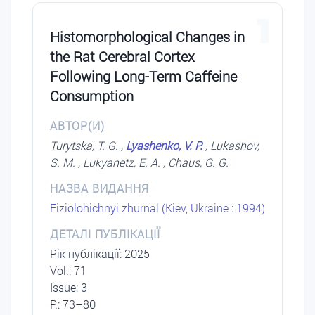
1
Histomorphological Changes in
the Rat Cerebral Cortex
Following Long-Term Caffeine
Consumption
АВТОР(И)
Turytska, T. G. ,
Lyashenko, V. P.
, Lukashov,
S. M. , Lukyanetz, E. A. , Chaus, G. G.
НАЗВА ВИДАННЯ
Fiziolohichnyi zhurnal (Kiev, Ukraine : 1994)
ДЕТАЛІ ПУБЛІКАЦІЇ
Рік публікації: 2025
Vol.: 71
Issue: 3
P.: 73–80