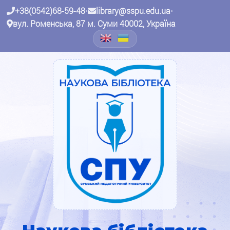
+38(0542)68-59-48
•
library@sspu.edu.ua
•
вул. Роменська, 87 м. Суми 40002, Україна