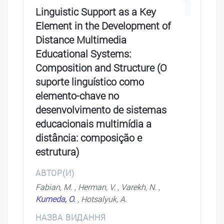
1
Linguistic Support as a Key
Element in the Development of
Distance Multimedia
Educational Systems:
Composition and Structure (O
suporte linguístico como
elemento-chave no
desenvolvimento de sistemas
educacionais multimídia a
distância: composição e
estrutura)
АВТОР(И)
Fabian, M. , Herman, V. , Varekh, N. ,
Kumeda, O.
, Hotsalyuk, A.
НАЗВА ВИДАННЯ