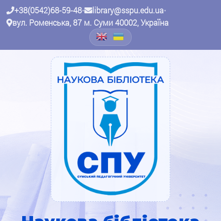
+38(0542)68-59-48
•
library@sspu.edu.ua
•
вул. Роменська, 87 м. Суми 40002, Україна