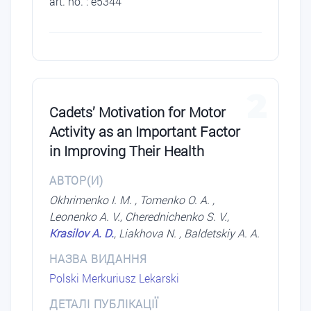
art. no. : e5344
2
Cadets’ Motivation for Motor
Activity as an Important Factor
in Improving Their Health
АВТОР(И)
Okhrimenko I. М. , Tomenko O. A. ,
Leonenko A. V., Cherednichenko S. V.,
Krasilov A. D.
, Liakhova N. , Baldetskiy A. A.
НАЗВА ВИДАННЯ
Polski Merkuriusz Lekarski
ДЕТАЛІ ПУБЛІКАЦІЇ