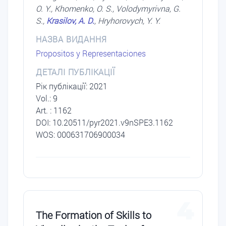
O. Y., Khomenko, O. S., Volodymyrivna, G.
S.,
Krasilov, A. D.
, Hryhorovych, Y. Y.
НАЗВА ВИДАННЯ
Propositos y Representaciones
ДЕТАЛІ ПУБЛІКАЦІЇ
Рік публікації: 2021
Vol.: 9
Art. : 1162
DОI: 10.20511/pyr2021.v9nSPE3.1162
WOS: 000631706900034
4
The Formation of Skills to