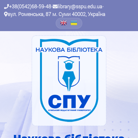
+38(0542)68-59-48
•
library@sspu.edu.ua
•
вул. Роменська, 87 м. Суми 40002, Україна