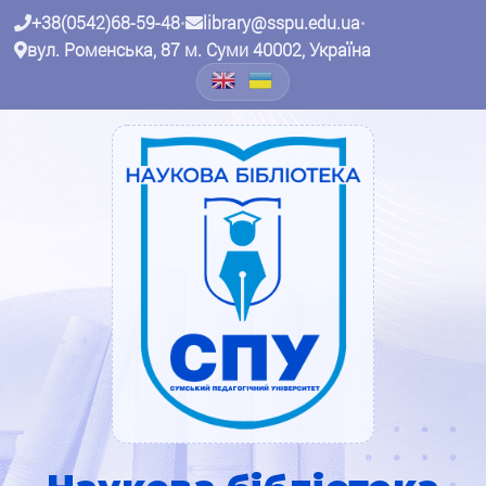
+38(0542)68-59-48
•
library@sspu.edu.ua
•
вул. Роменська, 87 м. Суми 40002, Україна