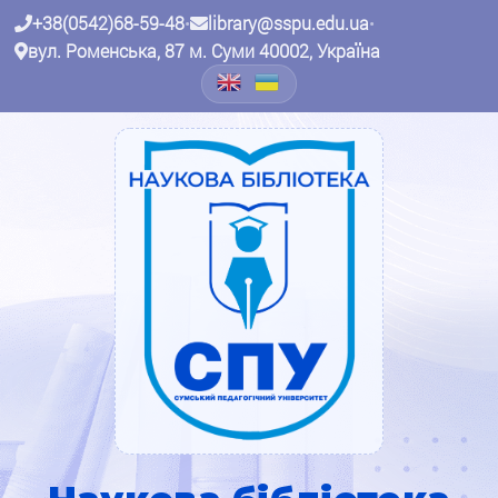
+38(0542)68-59-48
•
library@sspu.edu.ua
•
вул. Роменська, 87 м. Суми 40002, Україна