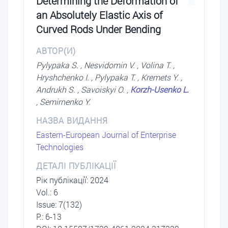
Determining the Deformation of
an Absolutely Elastic Axis of
Curved Rods Under Bending
АВТОР(И)
Pylypaka S. , Nesvidomin V. , Volina T. ,
Hryshchenko I. , Pylypaka T. , Kremets Y. ,
Andrukh S. , Savoiskyi O. ,
Korzh-Usenko L.
, Semirnenko Y.
НАЗВА ВИДАННЯ
Eastern-European Journal of Enterprise
Technologies
ДЕТАЛІ ПУБЛІКАЦІЇ
Рік публікації: 2024
Vol.: 6
Issue: 7(132)
P.: 6-13