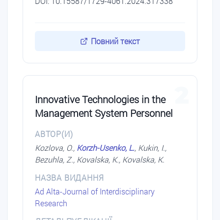
DOI: 10.15587/1729-4061.2024.317338
Повний текст
2
Innovative Technologies in the
Management System Personnel
АВТОР(И)
Kozlova, O.,
Korzh-Usenko, L.
, Kukin, I.,
Bezuhla, Z., Kovalska, K., Kovalska, K.
НАЗВА ВИДАННЯ
Ad Alta-Journal of Interdisciplinary
Research