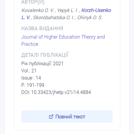
АВТОР(И)
Kovalenko O. V. , Yepyk L. I. ,
Korzh-Usenko
L. V.
, Skorobahatska O. I. , Oliinyk O. S.
НАЗВА ВИДАННЯ
Journal of Higher Education Theory and
Practice
ДЕТАЛІ ПУБЛІКАЦІЇ
Рік публікації: 2021
Vol.: 21
Issue : 14
P.: 191-199
DOI: 10.33423/jhetp.v21i14.4884
Повний текст