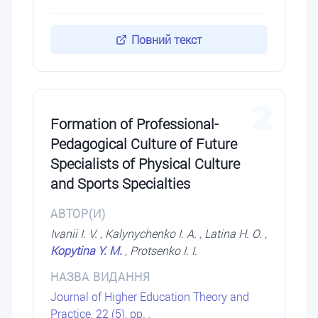
Повний текст
2
Formation of Professional-
Pedagogical Culture оf Future
Specialists оf Physical Culture
аnd Sports Specialties
АВТОР(И)
Ivanii I. V. , Kalynychenko I. A. , Latina H. O. ,
Kopytina Y. M.
, Protsenko I. I.
НАЗВА ВИДАННЯ
Journal of Higher Education Theory and
Practice, 22 (5), pp. ,