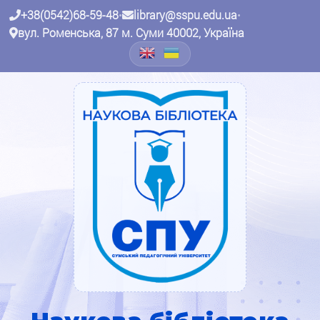
+38(0542)68-59-48
•
library@sspu.edu.ua
•
вул. Роменська, 87 м. Суми 40002, Україна