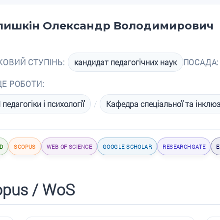
лишкін Олександр Володимирович
КОВИЙ СТУПІНЬ:
кандидат педагогічних наук
ПОСАДА:
ЦЕ РОБОТИ:
 педагогіки і психології
/
Кафедра спеціальної та інклюз
D
SCOPUS
WEB OF SCIENCE
GOOGLE SCHOLAR
RESEARCHGATE
E
opus / WoS