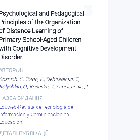
3
Psychological and Pedagogical
Principles of the Organization
of Distance Learning of
Primary School-Aged Children
with Cognitive Development
Disorder
АВТОР(И)
Sosnich, Y., Torop, K., Dehtiarenko, T.,
Kolyshkin, O.
, Kosenko, Y., Omelchenko, I.
НАЗВА ВИДАННЯ
Eduweb-Revista de Tecnologia de
Informacion y Comunicacion en
Educacion
ДЕТАЛІ ПУБЛІКАЦІЇ