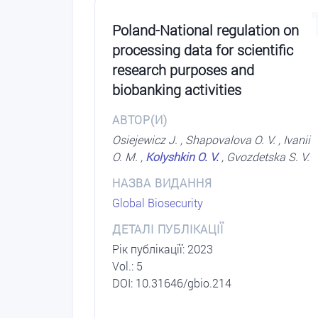
Poland-National regulation on
processing data for scientific
research purposes and
biobanking activities
АВТОР(И)
Osiejewicz J. , Shapovalova O. V. , Ivanii
O. M. ,
Kolyshkin O. V.
, Gvozdetska S. V.
НАЗВА ВИДАННЯ
Global Biosecurity
ДЕТАЛІ ПУБЛІКАЦІЇ
Рік публікації: 2023
Vol.: 5
DOI: 10.31646/gbio.214