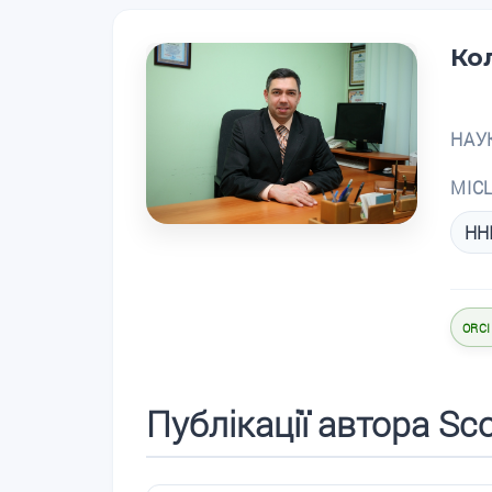
Ко
НАУ
МІС
ННІ
ORCI
Публікації автора Sc