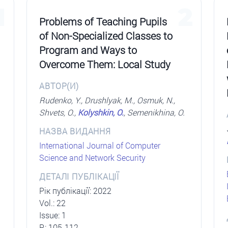
1
2
Problems of Teaching Pupils
of Non-Specialized Classes to
Program and Ways to
Overcome Them: Local Study
АВТОР(И)
Rudenko, Y., Drushlyak, M., Osmuk, N.,
Shvets, O.,
Kolyshkin, O.
, Semenikhina, O.
НАЗВА ВИДАННЯ
International Journal of Computer
Science and Network Security
ДЕТАЛІ ПУБЛІКАЦІЇ
Рік публікації: 2022
Vol.: 22
Issue: 1
P.: 105-112