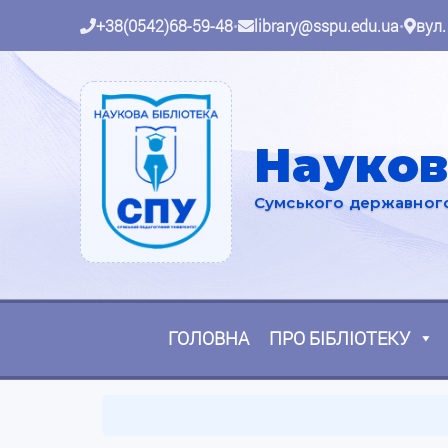
+38(0542)68-59-48
•
library@sspu.edu.ua
•
вул.
Науков
Сумського державного 
ГОЛОВНА
ПРО БІБЛІОТЕКУ