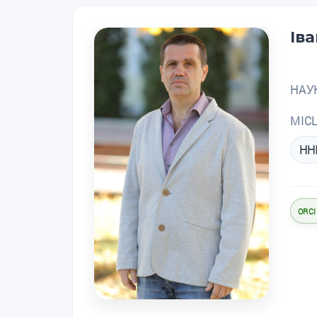
Ів
НАУ
МІС
ННІ
ORCI