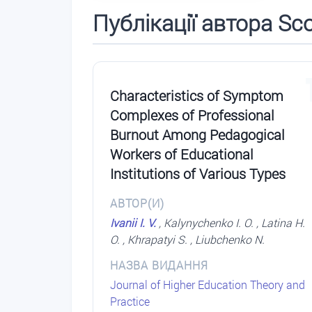
Публікації автора Sc
Characteristics of Symptom
Complexes of Professional
Burnout Among Pedagogical
Workers of Educational
Institutions of Various Types
АВТОР(И)
Ivanii I. V.
, Kalynychenko I. O. , Latina H.
O. , Khrapatyi S. , Liubchenko N.
НАЗВА ВИДАННЯ
Journal of Higher Education Theory and
Practice