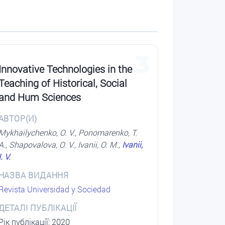
3
Innovative Technologies in the
Teaching of Historical, Social
and Hum Sciences
АВТОР(И)
Mykhailychenko, O. V., Ponomarenko, T.
A., Shapovalova, O. V., Ivanii, O. M.,
Ivanii,
I. V.
НАЗВА ВИДАННЯ
Revista Universidad y Sociedad
ДЕТАЛІ ПУБЛІКАЦІЇ
Рік публікації: 2020