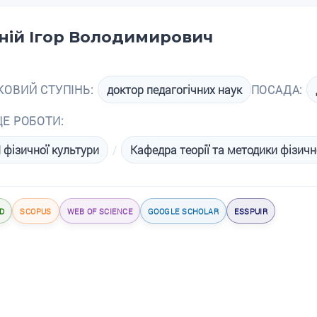
аній Ігор Володимирович
КОВИЙ СТУПІНЬ:
доктор педагогічних наук
ПОСАДА:
ЦЕ РОБОТИ:
 фізичної культури
/
Кафедра теорії та методики фізичн
D
SCOPUS
WEB OF SCIENCE
GOOGLE SCHOLAR
ESSPUIR