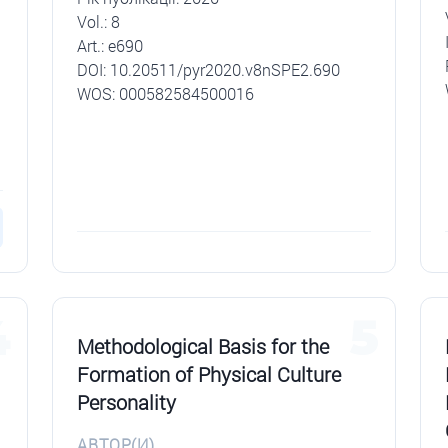
Vol.: 8
Art.: e690
DОI: 10.20511/pyr2020.v8nSPE2.690
WOS: 000582584500016
4
5
Methodological Basis for the
Formation of Physical Culture
Personality
АВТОР(И)