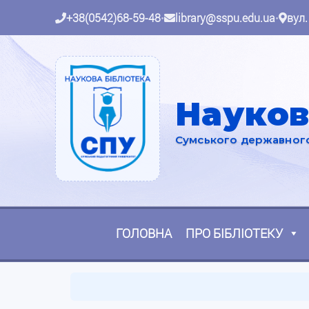
+38(0542)68-59-48
•
library@sspu.edu.ua
•
вул.
Науков
Сумського державного 
ГОЛОВНА
ПРО БІБЛІОТЕКУ