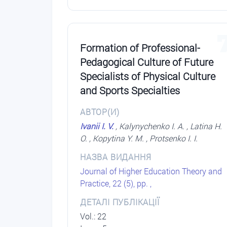
Formation of Professional-
Pedagogical Culture оf Future
Specialists оf Physical Culture
аnd Sports Specialties
АВТОР(И)
Ivanii I. V.
, Kalynychenko I. A. , Latina H.
O. , Kopytina Y. M. , Protsenko I. I.
НАЗВА ВИДАННЯ
Journal of Higher Education Theory and
Practice, 22 (5), pp. ,
ДЕТАЛІ ПУБЛІКАЦІЇ
Vol.: 22