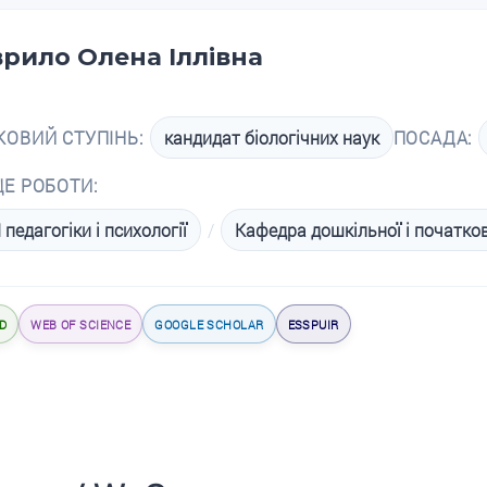
врило Олена Іллівна
КОВИЙ СТУПІНЬ:
кандидат біологічних наук
ПОСАДА:
ЦЕ РОБОТИ:
 педагогіки і психології
/
Кафедра дошкільної і початков
D
WEB OF SCIENCE
GOOGLE SCHOLAR
ESSPUIR