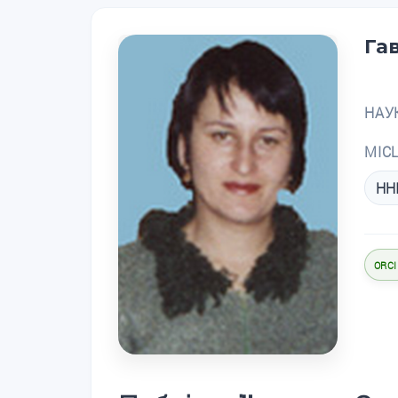
Га
НАУ
МІС
ННІ
ORCI