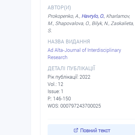
АВТОР(И)
Prokopenko, A.,
Havrylo, O.
, Kharlamov,
M., Shapovalova, O., Bilyk, N., Zaskalieta,
S.
НАЗВА ВИДАННЯ
Ad Alta-Journal of Interdisciplinary
Research
ДЕТАЛІ ПУБЛІКАЦІЇ
Рік публікації: 2022
Vol.: 12
Issue: 1
P.: 146-150
WOS: 000797243700025
Повний текст