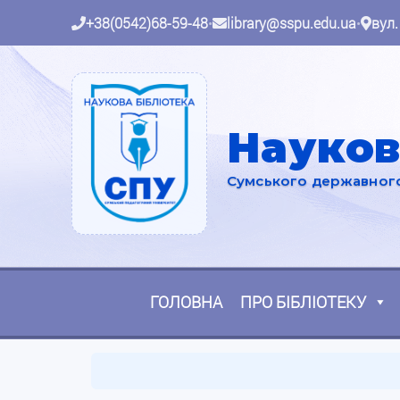
+38(0542)68-59-48
•
library@sspu.edu.ua
•
вул.
Науков
Сумського державного 
ГОЛОВНА
ПРО БІБЛІОТЕКУ