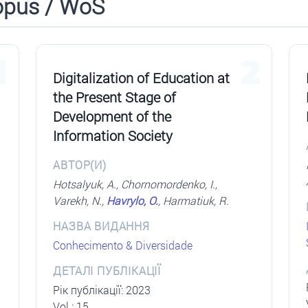
opus / WoS
1
2
Digitalization of Education at
the Present Stage of
Development of the
Information Society
АВТОР(И)
Hotsalyuk, A., Chornomordenko, I.,
Varekh, N.,
Havrylo, O.
, Harmatiuk, R.
НАЗВА ВИДАННЯ
Conhecimento & Diversidade
ДЕТАЛІ ПУБЛІКАЦІЇ
Рік публікації: 2023
Vol.: 15