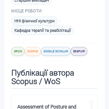
Старший викладач
МІСЦЕ РОБОТИ:
ННІ фізичної культури
/
Кафедра терапії та реабілітації
ORCID
SCOPUS
GOOGLE SCHOLAR
ESSPUIR
Публікації автора
Scopus / WoS
1
Assessment of Posture and