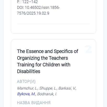
P. : 122–142
DOI: 10.46502/issn.1856-
7576/2025.19.02.9
2
The Essence and Specifics of
Organizing the Teachers
Training for Children with
Disabilities
АВТОР(И)
Mamchur, L., Shuppe, L., Barkasi, V.,
Bykova, M.
, Bodnaruk, I.
НАЗВА ВИДАННЯ