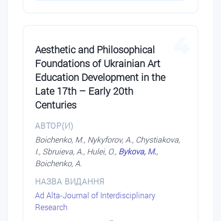
4
Aesthetic and Philosophical
Foundations of Ukrainian Art
Education Development in the
Late 17th – Early 20th
Centuries
АВТОР(И)
Boichenko, M., Nykyforov, A., Chystiakova,
I., Sbruieva, A., Hulei, O.,
Bykova, M.
,
Boichenko, A.
НАЗВА ВИДАННЯ
Ad Alta-Journal of Interdisciplinary
Research