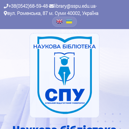
+38(0542)68-59-48
•
library@sspu.edu.ua
•
вул. Роменська, 87 м. Суми 40002, Україна