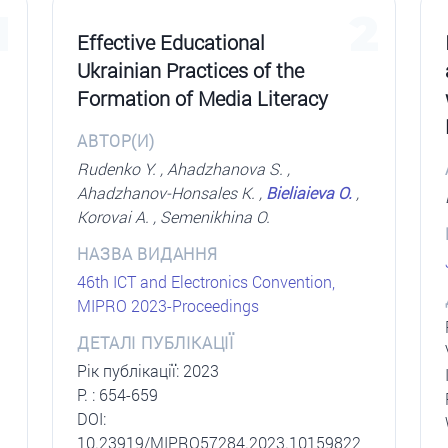
1
2
Effective Educational
Ukrainian Practices of the
Formation of Media Literacy
АВТОР(И)
Rudenko Y. , Ahadzhanova S. ,
Ahadzhanov-Honsales K. ,
Bieliaieva O.
,
Korovai A. , Semenikhina O.
НАЗВА ВИДАННЯ
46th ICT and Electronics Convention,
MIPRO 2023-Proceedings
ДЕТАЛІ ПУБЛІКАЦІЇ
Рік публікації: 2023
P. : 654-659
DOI:
10.23919/MIPRO57284.2023.10159822