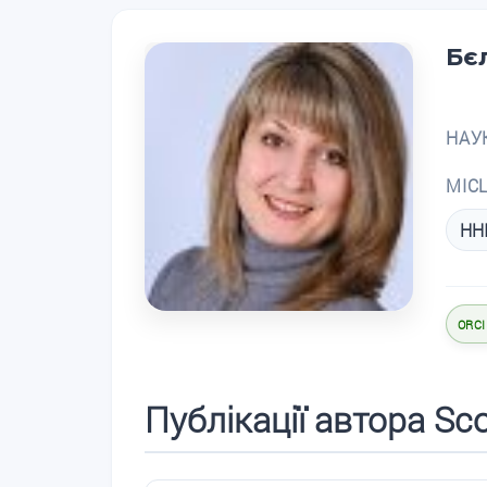
Бє
НАУ
МІС
ННІ
ORCI
Публікації автора Sc