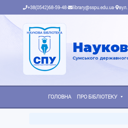
+38(0542)68-59-48
•
library@sspu.edu.ua
•
вул.
Науков
Сумського державного 
ГОЛОВНА
ПРО БІБЛІОТЕКУ