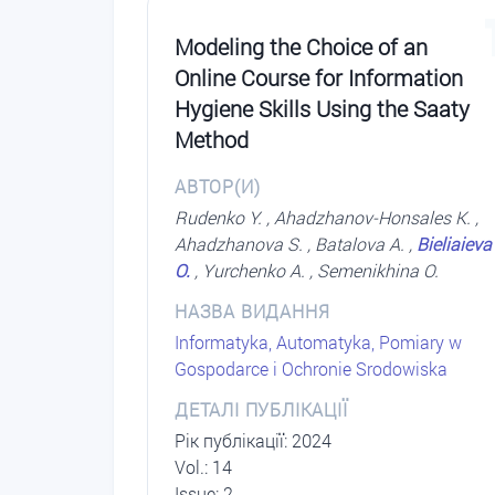
Modeling the Choice of an
Online Course for Information
Hygiene Skills Using the Saaty
Method
АВТОР(И)
Rudenko Y. , Ahadzhanov-Honsales K. ,
Ahadzhanova S. , Batalova A. ,
Bieliaieva
O.
, Yurchenko A. , Semenikhina O.
НАЗВА ВИДАННЯ
Informatyka, Automatyka, Pomiary w
Gospodarce i Ochronie Srodowiska
ДЕТАЛІ ПУБЛІКАЦІЇ
Рік публікації: 2024
Vol.: 14
Issue: 2