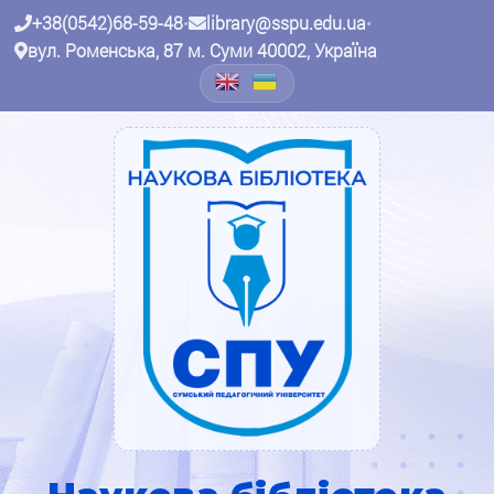
+38(0542)68-59-48
•
library@sspu.edu.ua
•
вул. Роменська, 87 м. Суми 40002, Україна