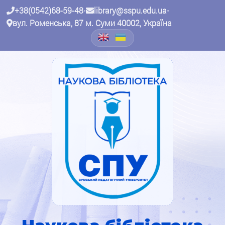
+38(0542)68-59-48
•
library@sspu.edu.ua
•
вул. Роменська, 87 м. Суми 40002, Україна