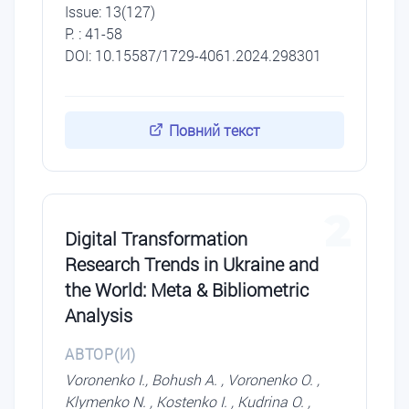
Issue: 13(127)
P. : 41-58
DOI: 10.15587/1729-4061.2024.298301
Повний текст
2
Digital Transformation
Research Trends in Ukraine and
the World: Meta & Bibliometric
Analysis
АВТОР(И)
Voronenko I., Bohush A. , Voronenko O. ,
Klymenko N. , Kostenko I. , Kudrina O. ,