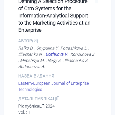
Defining A Selection Procedure
of Crm Systems for the
Information-Analytical Support
to the Marketing Activities at an
Enterprise
АВТОР(И)
Raiko D. , Shypulina Y., Potrashkova L. ,
Illiashenko N. ,
Bozhkova V.
, Konokhova Z.
, Miroshnуk M. , Nagy S. , Illiashenko S. ,
Abdunurova A.
НАЗВА ВИДАННЯ
Eastern-European Journal of Enterprise
Technologies
ДЕТАЛІ ПУБЛІКАЦІЇ
Рік публікації: 2024
Vol. : 1