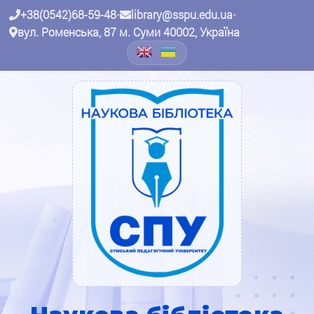
+38(0542)68-59-48
•
library@sspu.edu.ua
•
вул. Роменська, 87 м. Суми 40002, Україна