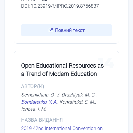
DOI: 10.23919/MIPRO.2019.8756837
Повний текст
14
Open Educational Resources as
a Trend of Modern Education
АВТОР(И)
Semenikhina, O. V., Drushlyak, M. G.,
Bondarenko, Y. A.
, Konratiukd, S. M.,
Ionova, I. M.
НАЗВА ВИДАННЯ
2019 42nd International Convention on