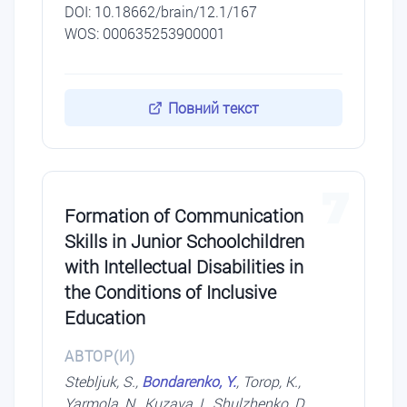
DОI: 10.18662/brain/12.1/167
WOS: 000635253900001
Повний текст
7
Formation of Communication
Skills in Junior Schoolchildren
with Intellectual Disabilities in
the Conditions of Inclusive
Education
АВТОР(И)
Stebljuk, S.,
Bondarenko, Y.
, Torop, K.,
Yarmola, N., Kuzava, I., Shulzhenko, D.