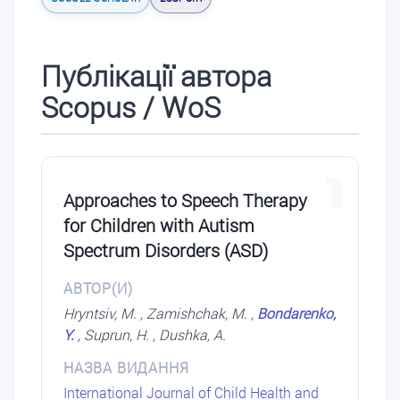
Публікації автора
Scopus / WoS
1
Approaches to Speech Therapy
for Children with Autism
Spectrum Disorders (ASD)
АВТОР(И)
Hryntsiv, M. , Zamishchak, M. ,
Bondarenko,
Y.
, Suprun, H. , Dushka, A.
НАЗВА ВИДАННЯ
International Journal of Child Health and