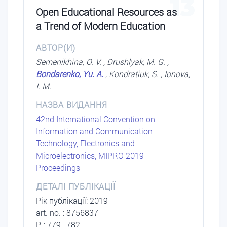
13
Open Educational Resources as
a Trend of Modern Education
АВТОР(И)
Semenikhina, O. V. , Drushlyak, M. G. ,
Bondarenko, Yu. A.
, Kondratiuk, S. , Ionova,
I. M.
НАЗВА ВИДАННЯ
42nd International Convention on
Information and Communication
Technology, Electronics and
Microelectronics, MIPRO 2019–
Proceedings
ДЕТАЛІ ПУБЛІКАЦІЇ
Рік публікації: 2019
art. no. : 8756837
P. : 779–782