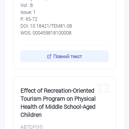
Vol.: 8
Issue: 1
P.: 65-72
DОI: 10.18421/TEM81-08
WOS: 000459818100008
Повний текст
12
Effect of Recreation-Oriented
Tourism Program on Physical
Health of Middle School-Aged
Children
АВТОР(И)