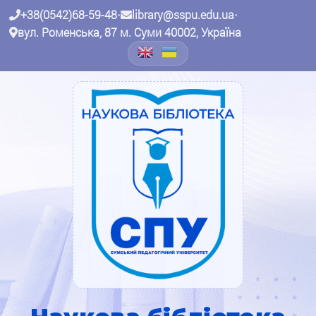
+38(0542)68-59-48
•
library@sspu.edu.ua
•
вул. Роменська, 87 м. Суми 40002, Україна