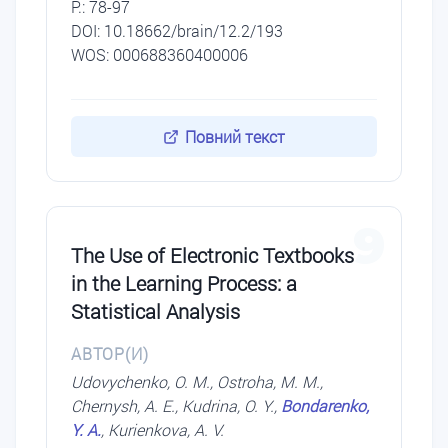
P.: 78-97
DОI: 10.18662/brain/12.2/193
WOS: 000688360400006
Повний текст
9
The Use of Electronic Textbooks
in the Learning Process: a
Statistical Analysis
АВТОР(И)
Udovychenko, O. M., Ostroha, M. M.,
Chernysh, A. E., Kudrina, O. Y.,
Bondarenko,
Y. A.
, Kurienkova, A. V.