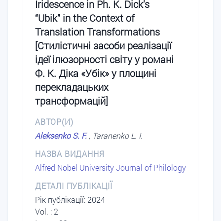
Iridescence in Ph. K. Dick’s
“Ubik” in the Context of
Translation Transformations
[Стилістичні засоби реалізації
ідеї ілюзорності світу у романі
Ф. К. Діка «Убік» у площині
перекладацьких
трансформацій]
АВТОР(И)
Aleksenko S. F.
, Taranenko L. I.
НАЗВА ВИДАННЯ
Alfred Nobel University Journal of Philology
ДЕТАЛІ ПУБЛІКАЦІЇ
Рік публікації: 2024
Vol. : 2