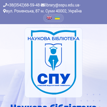
+38(0542)68-59-48
•
library@sspu.edu.ua
•
вул. Роменська, 87 м. Суми 40002, Україна