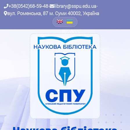
+38(0542)68-59-48
•
library@sspu.edu.ua
•
вул. Роменська, 87 м. Суми 40002, Україна