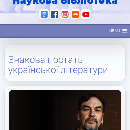
Наукова бібліотека
MENU
Знакова постать
української літератури