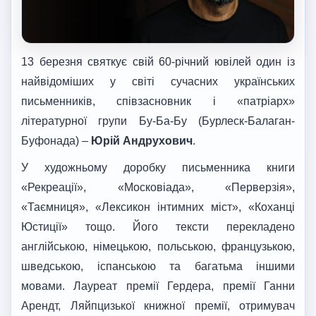
13 березня святкує свій 60-річний ювілей один із
найвідоміших у світі сучасних українських
письменників, співзасновник і «патріарх»
літературної групи Бу-Ба-Бу (Бурлеск-Балаган-
Буфонада) –
Юрій Андрухович
.
У художньому доробку письменника книги
«Рекреації», «Московіада», «Перверзія»,
«Таємниця», «Лексикон інтимних міст», «Коханці
Юстиції» тощо. Його тексти перекладено
англійською, німецькою, польською, французькою,
шведською, іспанською та багатьма іншими
мовами. Лауреат премії Гердера, премії Ганни
Арендт, Ляйпцизької книжної премії, отримувач