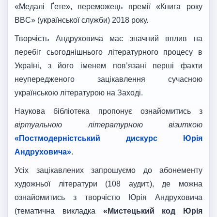
«Медалі Ґете», переможець премії «Книга року
BBC» (української служби) 2018 року.
Творчість Андруховича має значний вплив на
перебіг сьогоднішнього літературного процесу в
Україні, з його іменем пов’язані перші факти
неупередженого зацікавлення сучасною
українською літературою на Заході.
Наукова бібліотека пропонує ознайомитись з
віртуальною літературною візиткою
«Постмодерністський дискурс Юрія
Андруховича»
.
Усіх зацікавлених запрошуємо до абонементу
художньої літератури (108 аудит.), де можна
ознайомитись з творчістю Юрія Андруховича
(тематична викладка
«Мистецький код Юрія