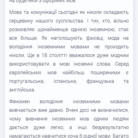
на будь-якій з офіційних мов.
Мова та комунікації сьогодні як ніколи складають
серцевину нашого суспільства. І тих, хто, вільно
розмовляє щонайменше однією іноземною, стає
все більше. Як наголошують фахівці, мода на
володіння іноземними мовами не проходить
ніколи. Ще в 18 столітті вважалося дуже модним
використовувати в мові іноземні слова. Серед
європейських мов найбільш поширеними є
португальська, іспанська, французька та
англійська.
Феномен володіння іноземними мовами
вивчається вже давно. Вчені досі не визначилися,
чому вивчення іноземних мов одним людям
дається дуже легко, а інші безрезультатно
намагаються навчитися хоча б рідної мови. Багато