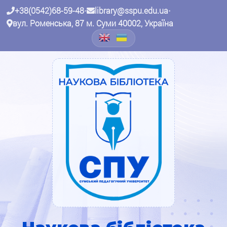
+38(0542)68-59-48
•
library@sspu.edu.ua
•
вул. Роменська, 87 м. Суми 40002, Україна