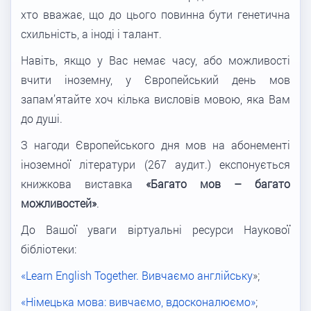
хто вважає, що до цього повинна бути генетична
схильність, а іноді і талант.
Навіть, якщо у Вас немає часу, або можливості
вчити іноземну, у Європейський день мов
запам’ятайте хоч кілька висловів мовою, яка Вам
до душі.
З нагоди Європейського дня мов на абонементі
іноземної літератури (267 аудит.) експонується
книжкова виставка
«Багато мов – багато
можливостей»
.
До Вашої уваги віртуальні ресурси Наукової
бібліотеки:
«Learn English Together. Вивчаємо англійськ
у
»;
«Німецька мова: вивчаємо, вдосконалюємо»
;