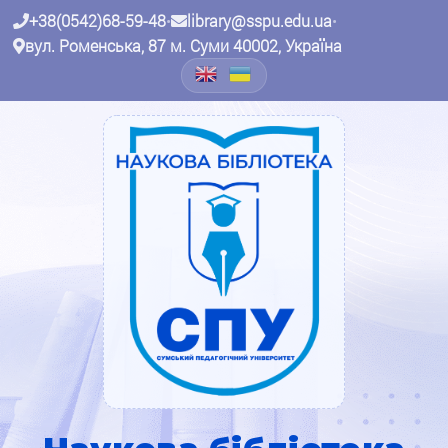
+38(0542)68-59-48
•
library@sspu.edu.ua
•
вул. Роменська, 87 м. Суми 40002, Україна