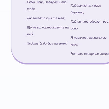
Рідко, нене, згадують про
Хай палають хмари
тебе,
бурякові,
Дні занадто куці та малі,
Хай сичать образи – все
Ще не всі чорти живуть на
одно
небі,
Я проллюся крапелькою
Ходить їх до біса на землі.
крові
На твоє священне знаме