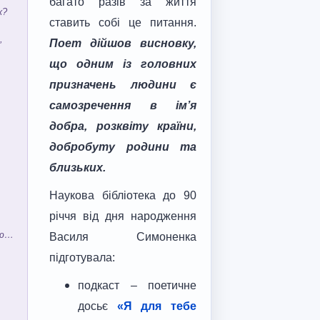
багато разів за життя
к?
ставить собі це питання.
,
Поет дійшов висновку,
що одним із головних
призначень людини є
самозречення в ім
’
я
добра, розквіту країни,
добробуту родини та
близьких.
Наукова бібліотека до 90
річчя від дня народження
рю…
Василя Симоненка
підготувала:
подкаст – поетичне
досьє
«Я для тебе