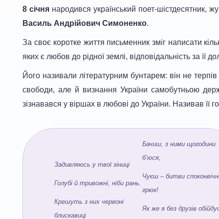
8 січня
народився український поет-шістдесятник, жур
Василь Андрійович Симоненко
.
За своє коротке життя письменник зміг написати кіль
яких є любов до рідної землі, відповідальність за ïï до
Його називали літературним бунтарем: він не терпів 
свободи, але й визнання України самобутньою де
зізнавався у віршах в любові до України. Називав її
Бачиш, з ними щогодини
б’юся,
Задивляюсь у твої зіниці
Чуєш – битви споконвічн
Голубі й тривожні, ніби рань.
грюк!
Крешуть з них червоні
Як же я без друзів обійду
блискавиці