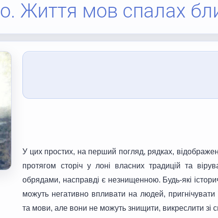
о. Життя мов спалах бл
У цих простих, на перший погляд, рядках, відображен
протягом сторіч у лоні власних традицій та віру
обрядами, насправді є незнищенною. Будь-які історич
можуть негативно впливати на людей, пригнічувати 
та мови, але вони не можуть знищити, викреслити зі ск