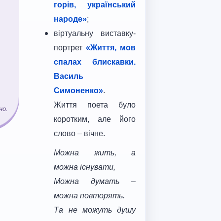
горів, український
народе»
;
віртуальну виставку-
портрет
«Життя, мов
спалах блискавки.
Василь
Симоненко»
.
Життя поета було
но.
коротким, але його
слово – вічне.
Можна жить, а
можна існувати,
Можна думать –
можна повторять.
Та не можуть душу