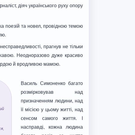
наліст, діяч українського руху опору
ка поезій та новел, провідною темою
лю.
несправедливості, прагнув не тільки
ржавою. Неодноразово дуже красиво
 гордою й вродливою мамою.
Василь Симоненко багато
розмірковував над
призначенням людини, над
ий
її місією у цьому житті, над
сенсом самого життя. І
насправді, кожна людина
ся,