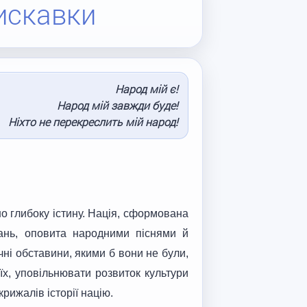
искавки
Народ мій є!
Народ мій завжди буде!
Ніхто не перекреслить мій народ!
о глибоку істину. Нація, сформована
вань, оповита народними піснями й
ні обставини, якими б вони не були,
їх, уповільнювати розвиток культури
рижалів історії націю.