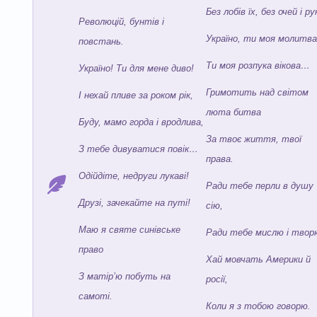
Без лобів їх, без очей і ру
Революцій, бунтів і
Україно, ти моя молитва
повстань.
Ти моя розпука вікова…
Україно! Ти для мене диво!
Гримотить над світом
І нехай пливе за роком рік,
люта битва
Буду, мамо горда і вродлива,
За твоє життя, твої
З тебе дивуватися повік…
права.
Одійдіте, недруги лукаві!
Ради тебе перли в душу
Друзі, зачекайте на путі!
сію,
Маю я святе синівське
Ради тебе мислю і тво
право
Хай мовчать Америки й
З матір’ю побуть на
росії,
самоті.
Коли я з тобою говорю.