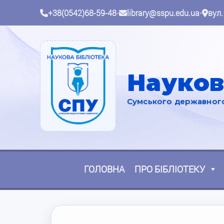
+38(0542)68-59-48
•
library@sspu.edu.ua
•
вул.
Науков
Сумського державного 
ГОЛОВНА
ПРО БІБЛІОТЕКУ