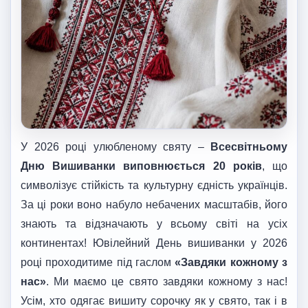
У 2026 році улюбленому святу –
Всесвітньому
Дню Вишиванки виповнюється 20 років
, що
символізує стійкість та культурну єдність українців.
За ці роки воно набуло небачених масштабів, його
знають та відзначають у всьому світі на усіх
континентах! Ювілейний День вишиванки у 2026
році проходитиме під гаслом
«Завдяки кожному з
нас»
. Ми маємо це свято завдяки кожному з нас!
Усім, хто одягає вишиту сорочку як у свято, так і в