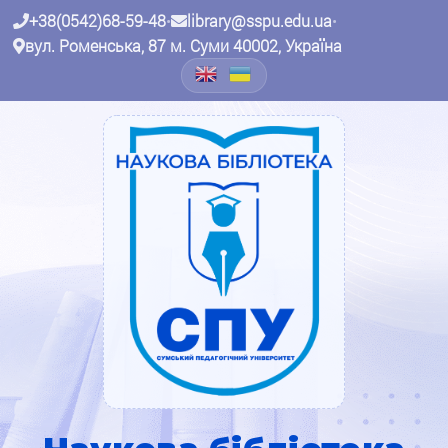
+38(0542)68-59-48
•
library@sspu.edu.ua
•
вул. Роменська, 87 м. Суми 40002, Україна