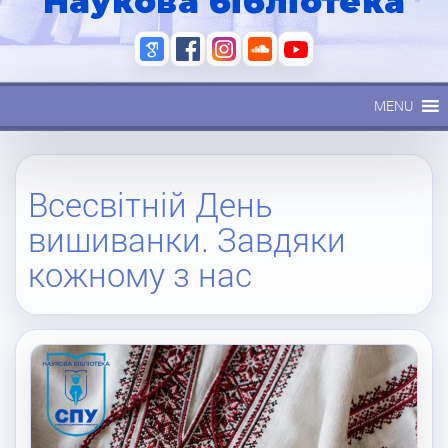
Наукова бібліотека
MENU
Всесвітній День
вишиванки. Завдяки
кожному з нас