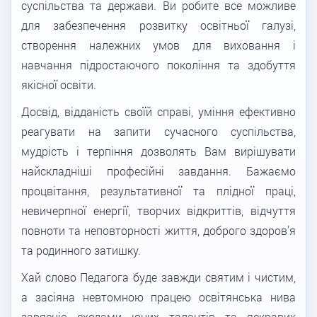
суспільства та держави. Ви робите все можливе
для забезпечення розвитку освітньої галузі,
створення належних умов для виховання і
навчання підростаючого покоління та здобуття
якісної освіти.
Досвід, відданість своїй справі, уміння ефективно
реагувати на запити сучасного суспільства,
мудрість і терпіння дозволять Вам вирішувати
найскладніші професійні завдання. Бажаємо
процвітання, результативної та плідної праці,
невичерпної енергії, творчих відкриттів, відчуття
повноти та неповторності життя, доброго здоров’я
та родинного затишку.
Хай слово Педагога буде завжди святим і чистим,
а засіяна невтомною працею освітянська нива
зарясніє сходами юних талантів та яскравих