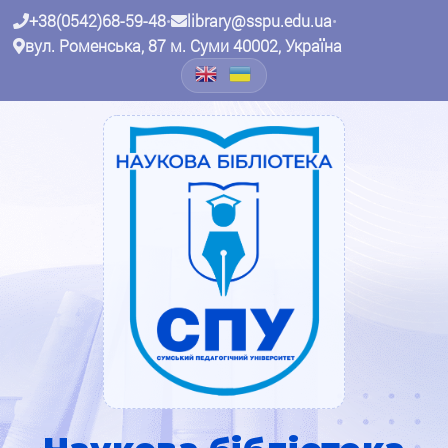
+38(0542)68-59-48
•
library@sspu.edu.ua
•
вул. Роменська, 87 м. Суми 40002, Україна