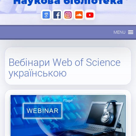
Наукова бібліотека
MENU
Вебінари Web of Science
українською