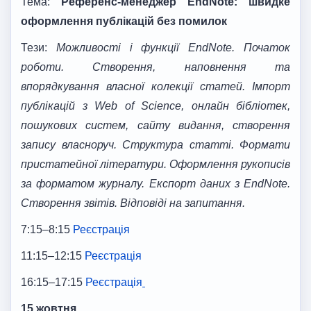
Тема:
Референс-менеджер
EndNote
: швидке
оформлення публікацій без помилок
Тези:
Можливості і функції
EndNote
. Початок
роботи. Створення, наповнення та
впорядкування власної колекції статей. Імпорт
публікацій з
Web
of
Science
, онлайн бібліотек,
пошукових систем, сайту видання, створення
запису власноруч.
Структура статті. Формати
пристатейної літератури. Оформлення рукописів
за форматом журналу. Експорт даних з EndNote.
Створення звітів. Відповіді на запитання.
7:15–8:15
Реєстрація
11:15–12:15
Реєстрація
16:15–17:15
Реєстрація
15 жовтня