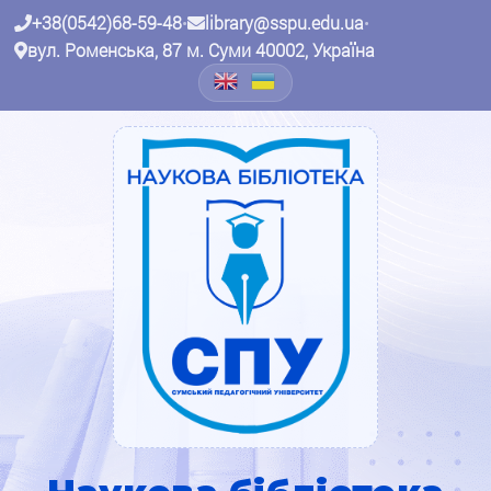
+38(0542)68-59-48
•
library@sspu.edu.ua
•
вул. Роменська, 87 м. Суми 40002, Україна