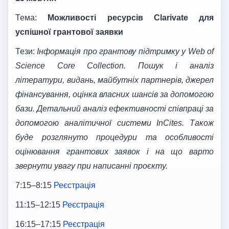
Тема:
Можливості ресурсів
Clarivate
для
успішної грантової заявки
Тези:
Інформація про грантову підтримку у
Web
of
Science
Core
Collection
.
Пошук і аналіз
літератури, видань, майбутніх партнерів, джерел
фінансування, оцінка власних шансів за допомогою
бази. Детальний аналіз ефективності співпраці за
допомогою аналітичної системи InCites. Також
буде розглянуто процедури та особливості
оцінювання грантових заявок і на що варто
звернути увагу при написанні про
є
кту.
7:15–8:15
Реєстрація
11:15–12:15
Реєстрація
16:15–17:15
Реєстрація