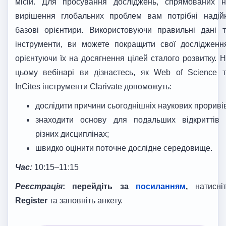
місій. Для просування досліджень, спрямованих н
вирішення глобальних проблем вам потрібні надійн
базові орієнтири. Використовуючи правильні дані 
інструменти, ви можете покращити свої дослідженн
орієнтуючи їх на досягнення цілей сталого розвитку. 
цьому вебінарі ви дізнаєтесь, як Web of Science 
InCites інструменти Clarivate допоможуть:
дослідити причини сьогоднішніх наукових прориві
знаходити основу для подальших відкриттів 
різних дисциплінах;
швидко оцінити поточне дослідне середовище.
Час:
10:15–11:15
Реєстрація
:
перейдіть за
посиланням
,
натисні
Register
та заповніть анкету.