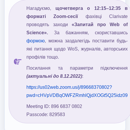
Нагадуємо,
щочетверга о 12:15–12:35 в
форматі
Zoom
-сесії
фахівці Clarivate
проводять заходи
«Запитай про
Web
of
Science
».
За бажанням, скориставшись
формою
, можна заздалегідь поставити будь-
які питання щодо WoS, журналів, авторських
профілів тощо.
Посилання та параметри підключення
(актуальні до 8.12.2022)
:
https://us02web.zoom.us/j/89668370802?
pwd=cHVpVDBqOWFZRmhlQjdXOGt5Q25idz09
Meeting ID: 896 6837 0802
Passcode: 829583