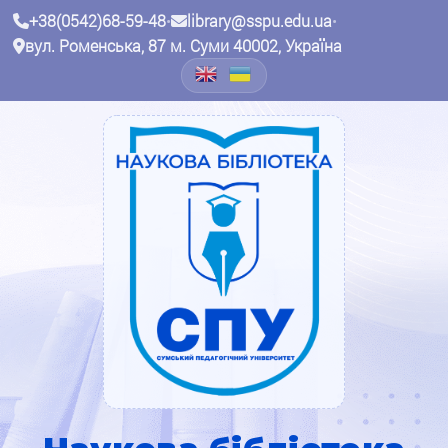
+38(0542)68-59-48
•
library@sspu.edu.ua
•
вул. Роменська, 87 м. Суми 40002, Україна