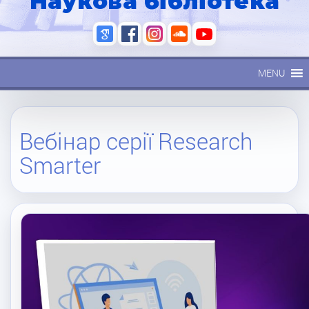
Наукова бібліотека
MENU
Вебінар серії Research
Smarter