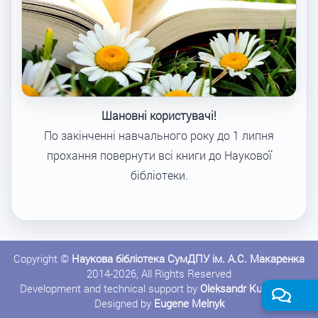
Шановні користувачі!
По закінченні навчального року до 1 липня
прохання повернути всі книги до Наукової
бібліотеки.
Copyright ©
Наукова бібліотека СумДПУ ім. А.С. Макаренка
2014-2026, All Rights Reserved
Development and technical support by
Oleksandr Kushnerov
Designed by
Eugene Melnyk