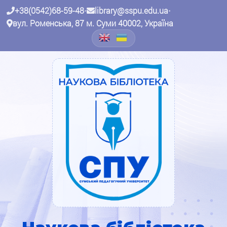
+38(0542)68-59-48
•
library@sspu.edu.ua
•
вул. Роменська, 87 м. Суми 40002, Україна