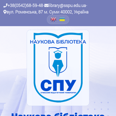
+38(0542)68-59-48
•
library@sspu.edu.ua
•
вул. Роменська, 87 м. Суми 40002, Україна