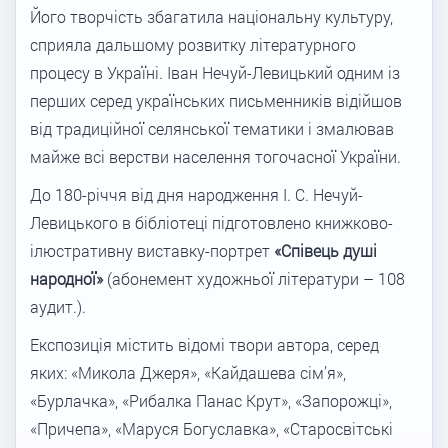
Його творчість збагатила національну культуру,
сприяла дальшому розвитку літературного
процесу в Україні. Іван Нечуй-Левицький одним із
перших серед українських письменників відійшов
від традиційної селянської тематики і змалював
майже всі верстви населення тогочасної України.
До 180-річчя від дня народження І. С. Нечуй-
Левицького в бібліотеці підготовлено книжково-
ілюстративну виставку-портрет
«Співець душі
народної»
(абонемент художньої літератури – 108
аудит.).
Експозиція містить відомі твори автора, серед
яких: «Микола Джеря», «Кайдашева сім’я»,
«Бурлачка», «Рибалка Панас Крут», «Запорожці»,
«Причепа», «Маруся Богуславка», «Старосвітські