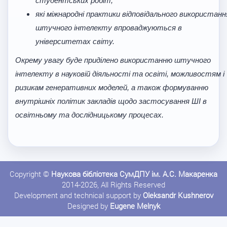
студентських робіт;
які міжнародні практики відповідального використанн
штучного інтелекту впроваджуються в
університетах світу.
Окрему увагу буде приділено використанню штучного
інтелекту в науковій діяльності та освіті, можливостям і
ризикам генеративних моделей, а також формуванню
внутрішніх політик закладів щодо застосування ШІ в
освітньому та дослідницькому процесах.
Copyright ©
Наукова бібліотека СумДПУ ім. А.С. Макаренка
2014-2026, All Rights Reserved
Development and technical support by
Oleksandr Kushnerov
Designed by
Eugene Melnyk