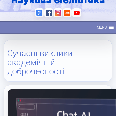
Наукова бібліотека
MENU
Сучасні виклики
академічній
доброчесності