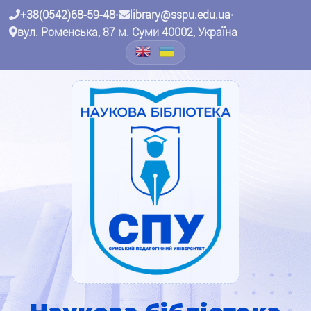
+38(0542)68-59-48
•
library@sspu.edu.ua
•
вул. Роменська, 87 м. Суми 40002, Україна