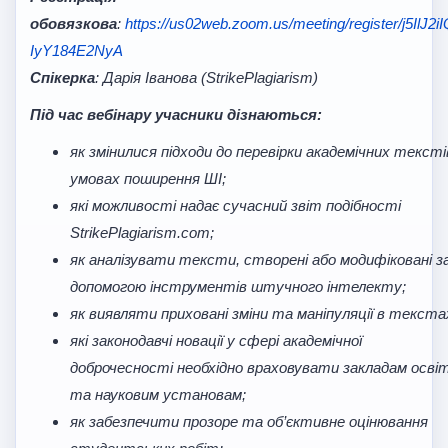
обовязкова
:
https://us02web.zoom.us/meeting/register/j5IlJ2i
IyY184E2NyA
Спікерка
: Дарія Іванова (
StrikePlagiarism
)
Під час вебінару учасники дізнаються:
як змінилися підходи до перевірки академічних тексті
умовах поширення ШІ;
які можливості надає сучасний звіт подібності
StrikePlagiarism.com;
як аналізувати тексти, створені або модифіковані з
допомогою інструментів штучного інтелекту;
як виявляти приховані зміни та маніпуляції в текста
які законодавчі новації у сфері академічної
доброчесності необхідно враховувати закладам осві
та науковим установам;
як забезпечити прозоре та об’єктивне оцінювання