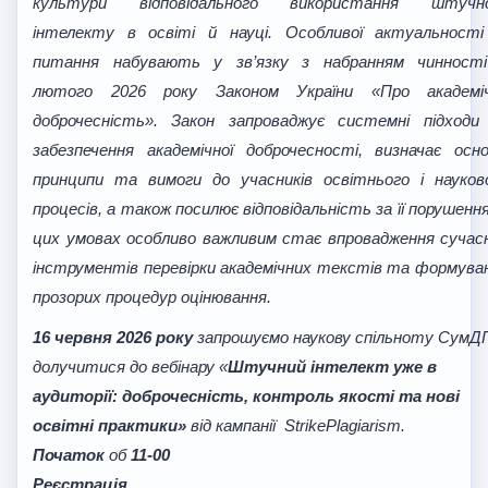
культури відповідального використання штучн
інтелекту в освіті й науці. Особливої актуальності
питання набувають у зв’язку з набранням чинност
лютого 2026 року Законом України «Про академі
доброчесність». Закон запроваджує системні підходи
забезпечення академічної доброчесності, визначає осно
принципи та вимоги до учасників освітнього і науков
процесів, а також посилює відповідальність за її порушення
цих умовах особливо важливим стає впровадження сучас
інструментів перевірки академічних текстів та формува
прозорих процедур оцінювання.
16 червня
2026
року
запрошуємо наукову спільноту СумД
долучитися до вебінару «
Штучний інтелект уже в
аудиторії: доброчесність, контроль якості та нові
освітні практики»
від кампанії
StrikePlagiarism
.
Початок
об
11-00
Реєстрація