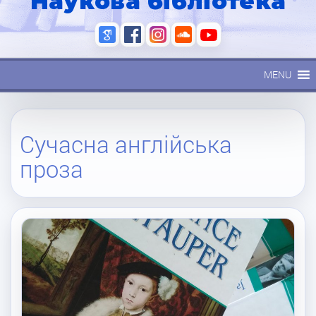
Наукова бібліотека
MENU
Сучасна англійська
проза