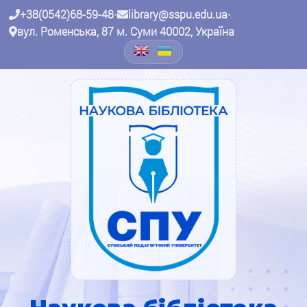
+38(0542)68-59-48
•
library@sspu.edu.ua
•
вул. Роменська, 87 м. Суми 40002, Україна