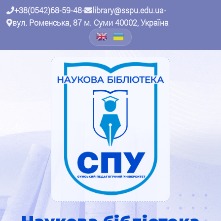
+38(0542)68-59-48
•
library@sspu.edu.ua
•
вул. Роменська, 87 м. Суми 40002, Україна