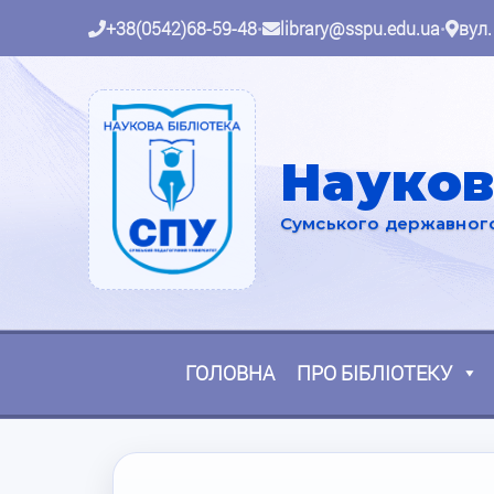
+38(0542)68-59-48
•
library@sspu.edu.ua
•
вул.
Науков
Сумського державного 
ГОЛОВНА
ПРО БІБЛІОТЕКУ