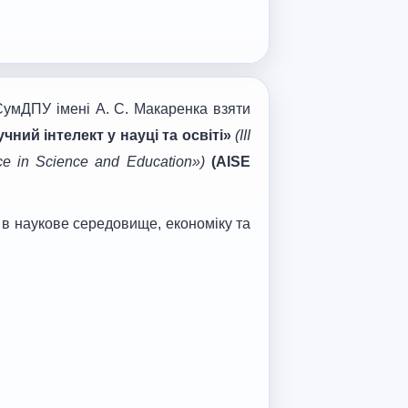
умДПУ імені А. С. Макаренка взяти
чний інтелект у науці та освіті»
(
III
gence in Science and Education
»)
(
AISE
І в наукове середовище
,
економіку та