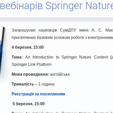
ебінарів Springer Natur
Запрошуємо науковців СумДПУ імені А. С. Мака
присвячених базовим основам роботи з електронними
4
березня
, 15:00
Тема
:
An Introduction to Springer Nature Content (
Springer Link Platform
Мова проведення:
англійська
Тривалість
– 1 година
Реєстрація за посиланням
5
березня
, 15:00