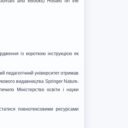
journals and eBooks) Hosted on the
рдження із короткою інструкцією як
ий педагогічний університет отримав
укового видавництва Springer Nature.
ечило Міністерство освіти і науки
истатися повнотексовими ресурсами