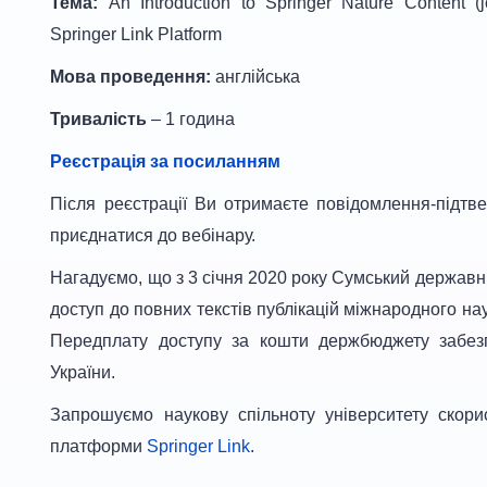
Тема
:
An Introduction to Springer Nature Content (
Springer Link Platform
Мова проведення:
англійська
Тривалість
– 1 година
Реєстрація за посиланням
Після реєстрації Ви отримаєте повідомлення-підтве
приєднатися до вебінару.
Нагадуємо, що з 3 січня 2020 року Сумський державн
доступ до повних текстів публікацій міжнародного на
Передплату доступу за кошти держбюджету забезп
України.
Запрошуємо наукову спільноту університету скор
платформи
Springer Link
.