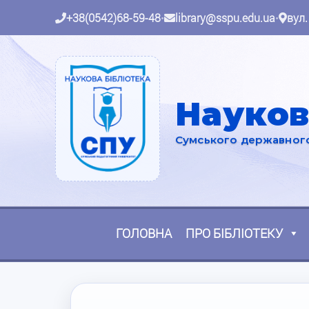
+38(0542)68-59-48
•
library@sspu.edu.ua
•
вул.
Науков
Сумського державного 
ГОЛОВНА
ПРО БІБЛІОТЕКУ