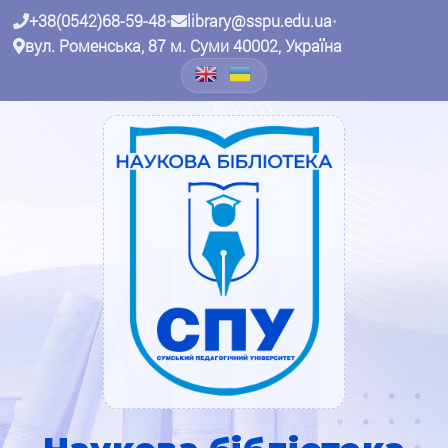
+38(0542)68-59-48
•
library@sspu.edu.ua
•
вул. Роменська, 87 м. Суми 40002, Україна