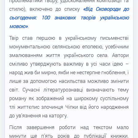
проблематики твору, удосконалення композиції та
стилю), включено до списку
«Від Сковороди до
сьогодення: 100 знакових творів українською
мовою»
.
Твір став першою в українському письменстві
монументальною селянською епопеєю, усебічним
змалюванням життя українського села. Автори
сміливо утверджують важливу в усі часи ідею –
народ жив би мирно, якби не нестерпне гноблення, і
лише за допомогою насильства можливо змінити
світ. Сучасні літературознавці визначають тему
роману як зображений на широкому суспільному
тлі життєпис злочинця Чіпки від його народження
до ув’язнення на каторгу.
Після завершення роботи над текстом мало
минути ще п’ять років до публікації книжки.