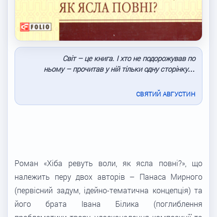
Світ – це книга. І хто не подорожував по
ньому – прочитав у ній тільки одну сторінку…
СВЯТИЙ АВГУСТИН
Роман «Хіба ревуть воли, як ясла повні?», що
належить перу двох авторів – Панаса Мирного
(первісний задум, ідейно-тематична концепція) та
його брата Івана Білика (поглиблення