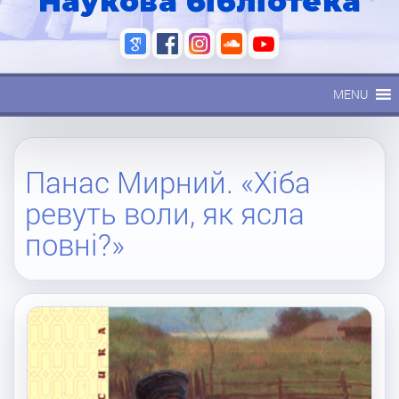
Наукова бібліотека
MENU
Панас Мирний. «Хіба
ревуть воли, як ясла
повні?»