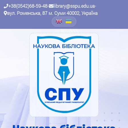
+38(0542)68-59-48
•
library@sspu.edu.ua
•
вул. Роменська, 87 м. Суми 40002, Україна