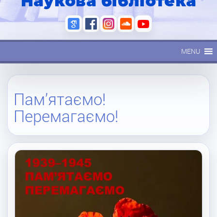
Наукова бібліотека
MENU
Пам’ятаємо!
Перемагаємо!