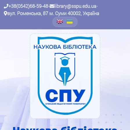
+38(0542)68-59-48
•
library@sspu.edu.ua
•
вул. Роменська, 87 м. Суми 40002, Україна