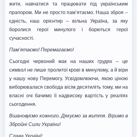
жити, навчатися та працювати під українським
прапором. Ми не просто пам’ятаємо. Наша зброя –
єдність, наш орієнтир – вільна Україна, за яку
боролися герої минулого і борються герої
сучасності.
Пам’ятаємо! Перемагаємо!
Сьогодні червоний мак на наших грудях – це
символ не лише пролитої крові в минулому, а й віри
у нашу нову Перемогу. Усвідомлюючи, якою ціною
виборювалася свобода вісім десятиліть тому, ми на
власні очі бачимо її надвисоку вартість у реаліях
сьогодення.
Вшановуємо кожного. Дякуємо за життя. Віримо в
Збройні Сили України!
Слава Україні!