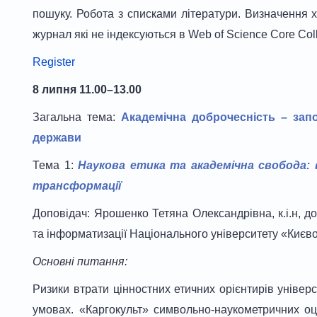
пошуку. Робота з списками літератури. Визначення х
журнал які не індексуються в Web of Science Core Coll
Register
8 липня 11.00–13.00
Загальна тема:
Академічна доброчесність – запо
держави
Тема 1:
Наукова етика та академічна свобода: в
трансформації
Доповідач: Ярошенко Тетяна Олександрівна, к.і.н, до
та інформатизації Національного університету «Києв
Основні питання:
Ризики втрати цінностних етичних орієнтирів універс
умовах. «Каргокульт» символьно-наукометричних оці