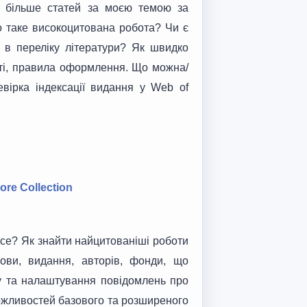
х більше статей за моєю темою за
о таке високоцитована робота? Чи є
ь в переліку літератури? Як швидко
тті, правила оформлення. Що можна/
евірка індексації видання у Web of
ore Collection
ce? Як знайти найцитованіші роботи
ови, видання, авторів, фонди, що
ку та налаштування повідомлень про
ожливостей базового та розширеного