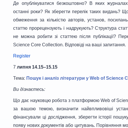
Де опублікуватися безкоштовно? В яких журнала
останні роки? Як зберегти перелік таких видань? Щ
обмеження за кількістю авторів, установ, посилан
статтю прорецензують і надрукують? Структура ста
не можна робити зі статтею після публікації? Пер
Science Core Collection. Відповіді на ваші запитання.
Register
7
липня 14.15–15.15
Тема:
Пошук і аналіз літератури у Web of Science C
Ви дізнаєтесь:
Що дає науковцю робота з платформою Web of Scien
за вашою темою, визначити найвпливовіші устан
фінансували ці дослідження, зберегти історії пошу
появу нових документів або цитувань. Порівняння м