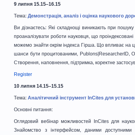
9 липня 15.15–16.15
Тема:
Демонстрація, аналіз і оцінка наукового до
Ви дізнаєтесь: Які складнощі виникають при пошуку
проаналізувати роботи науковця, що проіндексовані 
можемо знайти окрім індекса Гірша. Що впливає на ци
шанси бути процитованими, Publons|ResearcherID, O
Створення, наповнення, підтримка, коректне застосув
Register
10 липня 14.15–15.15
Тема:
Аналітичний інструмент InCites для установ
Основні питання:
Оглядовий вебінар можливостей InCites для науков
Знайомство з інтерфейсом, даними доступними д