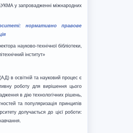
 НаУКМА у запровадженні міжнародних
рситеті: нормативно правове
ція
ктора науково-технічної бібліотеки,
ітехнічний інститут»
АД) в освітній та науковий процес є
ктивну роботу для вирішення цього
дження в дію технологічних рішень,
ностей та популяризація принципів
рситету долучається до цієї роботи:
навчання.