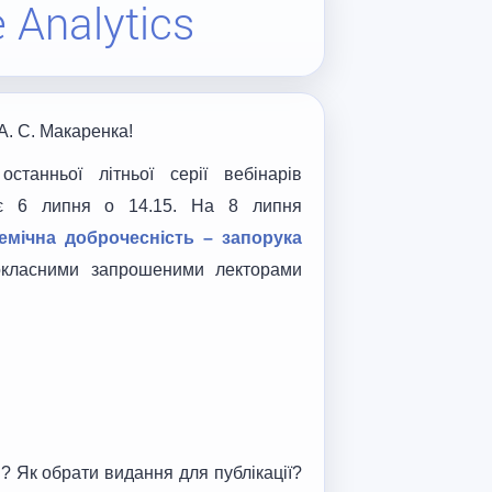
e Analytics
А. С. Макаренка!
станньої літньої серії вебінарів
ртує 6 липня о 14.15. На 8 липня
емічна доброчесність – запорука
класними запрошеними лекторами
? Як обрати видання для публікації?