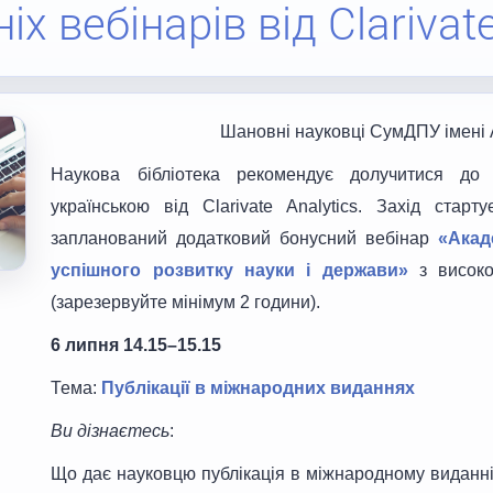
іх вебінарів від Clarivat
Шановні науковці СумДПУ імені 
Наукова бібліотека рекомендує долучитися до о
українською від Clarivate Analytics. Захід ста
запланований додатковий бонусний вебінар
«Акад
успішного розвитку науки і держави»
з високо
(зарезервуйте мінімум 2 години).
6 липня 14.15–15.15
Тема:
Публікації в міжнародних виданнях
Ви дізнаєтесь
:
Що дає науковцю публікація в міжнародному виданні