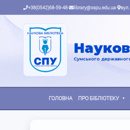
+38(0542)68-59-48
•
library@sspu.edu.ua
•
вул.
Науков
Сумського державного 
ГОЛОВНА
ПРО БІБЛІОТЕКУ