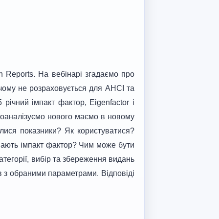
n Reports. На вебінарі згадаємо про
 чому не розраховується для AHCI та
річний імпакт фактор, Eigenfactor і
 Проаналізуємо нового маємо в новому
илися показники? Як користуватися?
. мають імпакт фактор? Чим може бути
тегорії, вибір та збереження видань
в з обраними параметрами. Відповіді