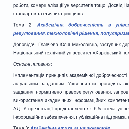
роботи, комерціалізації університетів тощо. Досвід
стандартів та етичних принципів.
Тема 2:
Академічна доброчесність в уніве
регулювання, технологічні рішення, популяриза
Доповідач: Главчева Юлія Миколаївна, заступник дире
Національний технічний університет «Харківський пол
Основні питання
:
Імплементація принципів академічної доброчесності (
актуальним завданням. Університети проводять а
завдання: нормативно правове регулювання, запрова
використання академічних інформаційних компетент
АД. У презентації представлено як бібліотека уніве
інформаційне забезпечення, публікаційна підтримка, 
Тема 3:
Академічна етика
vs
наукометрія