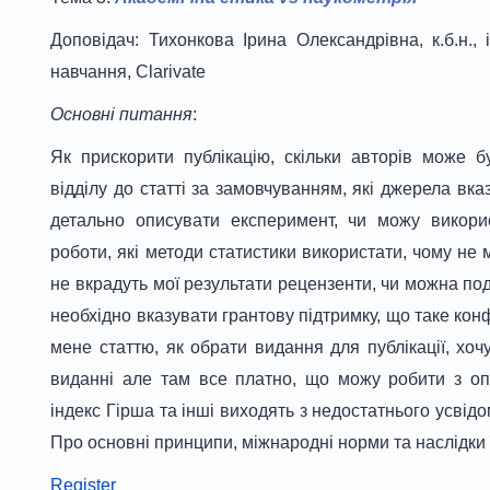
Доповідач: Тихонкова Ірина Олександрівна, к.б.н.,
навчання, Clarivate
Основні питання
:
Як прискорити публікацію, скільки авторів може бу
відділу до статті за замовчуванням, які джерела вказ
детально описувати експеримент, чи можу викорис
роботи, які методи статистики використати, чому не 
не вкрадуть мої результати рецензенти, чи можна под
необхідно вказувати грантову підтримку, що таке конф
мене статтю, як обрати видання для публікації, хо
виданні але там все платно, що можу робити з оп
індекс Гірша та інші виходять з недостатнього усвід
Про основні принципи, міжнародні норми та наслідки 
Register