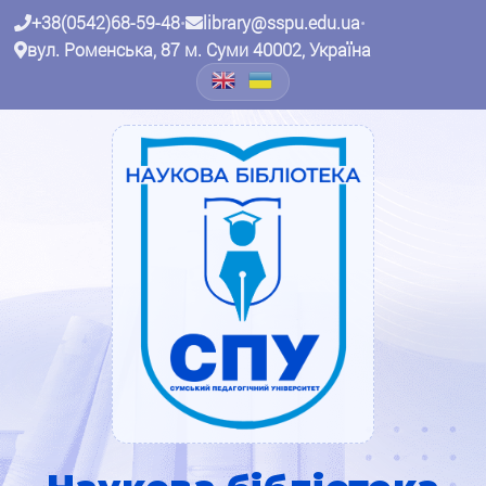
+38(0542)68-59-48
•
library@sspu.edu.ua
•
вул. Роменська, 87 м. Суми 40002, Україна