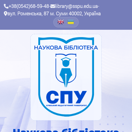
+38(0542)68-59-48
•
library@sspu.edu.ua
•
вул. Роменська, 87 м. Суми 40002, Україна