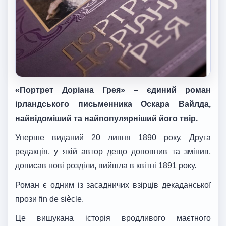
«Портрет Доріана Грея» – єдиний роман
ірландського письменника Оскара Вайлда,
найвідоміший та найпопулярніший його твір.
Уперше виданий 20 липня 1890 року. Друга
редакція, у якій автор дещо доповнив та змінив,
дописав нові розділи, вийшла в квітні 1891 року.
Роман є одним із засадничих взірців декаданської
прози fin de siècle.
Це вишукана історія вродливого маєтного