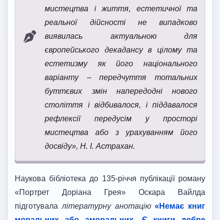
мистецтва і життя, естетичної та
реальної дійсності не випадково
виявилась актуальною для
європейського декадансу в цілому та
естетизму як його національного
варіанту – передчуття тотальних
буттєвих змін напередодні нового
століття і відбивалося, і піддавалося
рефлексії передусім у просторі
мистецтва або з урахуванням його
досвіду», Н. І. Астрахан.
Наукова бібліотека до 135-річчя публікації роману
«Портрет Доріана Грея» Оскара Вайлда
підготувала
літературну анотацію
«Немає книг
моральних або аморальних. Є книги добре