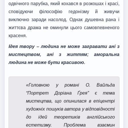
одвічного парубка, який кохався в розкошах і красі,
сповідуючи філософію гедонізму й живучи
виключно заради насолод. Однак душевна рана і
життєва драма не оминули цього самовпевненого
красеня.
Ідея твору – людина не може загравати ані з
мистецтвом, ані з життям; аморальна
людина не може бути красивою.
«Головною у романі О. Вайльда
“Портрет Доріана Ґрея” є тема
мистецтва, що опинилася в епіцентрі
художніх пошуків автора у відповідності
до ідей теоретиків англійського
естетизму. Проблема взаємин