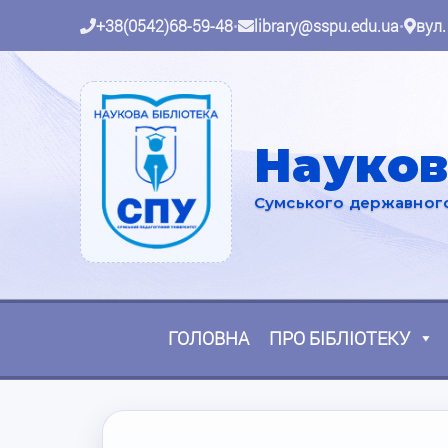
+38(0542)68-59-48
•
library@sspu.edu.ua
•
вул.
Науков
Сумського державного 
ГОЛОВНА
ПРО БІБЛІОТЕКУ