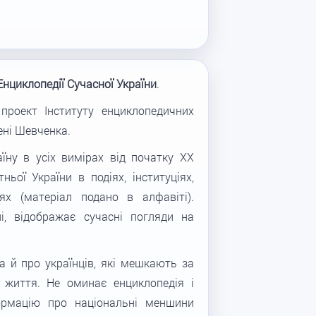
Енциклопедії Сучасної України
.
 проект Інституту енциклопедичних
ені Шевченка.
їну в усіх вимірах від початку XX
ньої України в подіях, інституціях,
іях (матеріал подано в алфавіті).
і, відображає сучасні погляди на
а й про українців, які мешкають за
 життя. Не оминає енциклопедія і
формацію про національні меншини