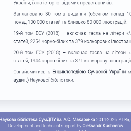
України, їхню історію, відомих представників.
Заплановано 30 томів видання (обсягом понад 10
понад 100 000 статей та близько 80 000 ілюстрацій.
19-й том ЕСУ (2018) – включає гасла на літери
«
статей, 2254 чорно-білих та 379 кольорових ілюстрацій
20-й том ЕСУ (2018) – включає гасла на літери
«
статей, 1944 чорно-білих та 371 кольорову ілюстраці
Ознайомитись з
Енциклопедією Сучасної України
м
аудит.)
Наукової бібліотеки.
Наукова бібліотека СумДПУ ім. А.С. Макаренка
2014-2026, All Ri
Development and technical support by
Oleksandr Kushnerov