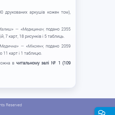
0 друкованих аркушів кожен том),
Малиш» — «Медицина»
; подано 2355
, 7 карт, 18 рисунків і 5 таблиць.
Медична» — «Мікоян»
; подано 2059
ю 11 карт і 1 таблицю.
ожна в
читальному залі № 1 (109
ghts Reserved