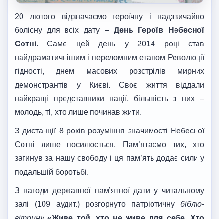
20 лютого відзначаємо героїчну і надзвичайно
болісну для всіх дату –
День Героїв Небесної
Сотні
. Саме цей день у 2014 році став
найдраматичнішим і переломним етапом Революції
гідності, днем масових розстрілів мирних
демонстрантів у Києві. Своє життя віддали
найкращі представники нації, більшість з них –
молодь, ті, хто лише починав жити.
З дистанції 8 років розуміння значимості Небесної
Сотні лише посилюється. Пам’ятаємо тих, хто
загинув за нашу свободу і ця пам’ять додає сили у
подальшій боротьбі.
З нагоди державної пам’ятної дати у читальному
залі (109 аудит.) розгорнуто патріотичну
бібліо-
вітрин
у
«Живе той, хто не живе для себе. Хто