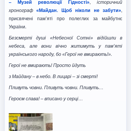
– Музей революції Гідності
»
,
історичний
хронограф
«Майдан. Щоб ніколи не забути»
,
присвячені пам’яті про полеглих за майбутнє
України.
Безсмерті душі «Небесної Сотні» відійшли в
небеса, але вони вічно житимуть у пам’яті
українського народу, бо «Герої не вмирають!».
Герої не вмирають! Просто йдуть
з Майдану – в небо. В лицарі – зі смерті!
Пливуть човни. Пливуть човни. Пливуть…
Героєм слава! – вписано у серці…