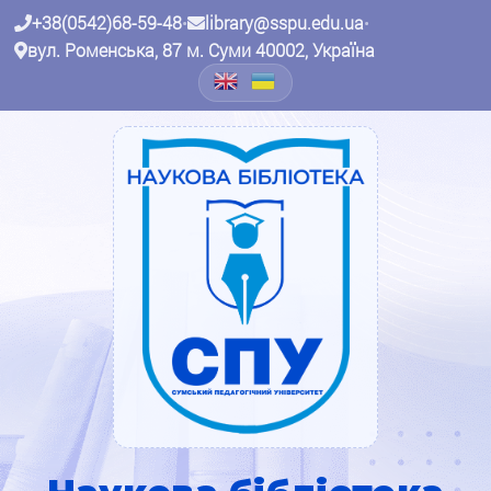
+38(0542)68-59-48
•
library@sspu.edu.ua
•
вул. Роменська, 87 м. Суми 40002, Україна