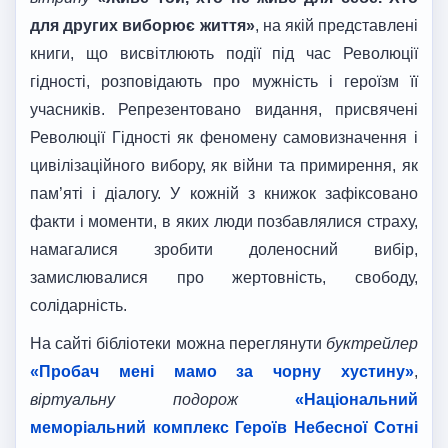
для других виборює життя»
, на якій представлені
книги, що висвітлюють події під час Революції
гідності, розповідають про мужність і героїзм її
учасників. Репрезентовано видання, присвячені
Революції Гідності як феномену самовизначення і
цивілізаційного вибору, як війни та примирення, як
пам’яті і діалогу. У кожній з книжок зафіксовано
факти і моменти, в яких люди позбавлялися страху,
намагалися зробити доленосний вибір,
замислювалися про жертовність, свободу,
солідарність.
На сайті бібліотеки можна переглянути
буктрейлер
«Пробач мені мамо за чорну хустину»
,
в
іртуальн
у
подорож
«
Національний
меморіальний комплекс Героїв Небесної Сотні