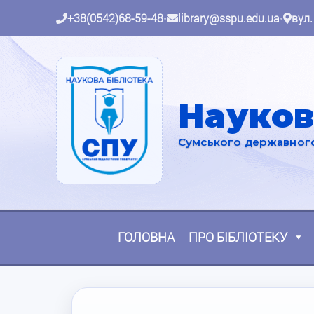
+38(0542)68-59-48
•
library@sspu.edu.ua
•
вул.
Науков
Сумського державного 
ГОЛОВНА
ПРО БІБЛІОТЕКУ