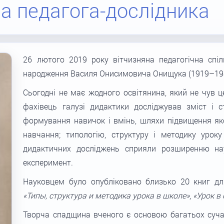
а педагога-дослідника
26 лютого 2019 року вітчизняна педагогічна спіл
народження Василя Онисимовича Онищука (1919–19
Сьогодні не має жодного освітянина, який не чув це
фахівець галузі дидактики досліджував зміст i 
формування навичок i вмінь, шляхи підвищення яко
навчання; типологію, структуру і методику урок
дидактичних досліджень сприяли розширенню на
експеримент.
Науковцем було опубліковано близько 20 книг для
«Типы, структура и методика урока в школе»
,
«Урок в
Творча спадщина вченого є основою багатьох суча