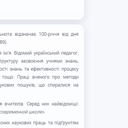
ьнота відзначає 100-річчя від дня
89).
 ім’я. Відомий український педагог,
структуру засвоєння учнями знань,
сті знань та ефективності процесу
у тощо. Пpaці вченого про методи
укових пошуків, що спиралися на
 вчителів. Серед них найвідоміші:
 современной школе»
.
сних наукових праць та підґрунтям