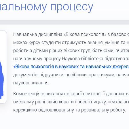
чальному процесу
Навчальна дисципліна «Вікова психологія» є базовою 
межах курсу студенти отримують знання, уміння та н
роботи з дітьми різних вікових груп, батьками, вчи
навчальному процесу Наукова бібліотека підготувал
«Вікова психологія в наукових та навчальних джерел
документів: підручники, посібники, практикуми, навч
наукові видання.
Компетенція в питаннях вікової психології дозволит
високому рівні здійснювати просвітницьку, психодіаг
корекційно-відновлювальну та розвивальну роботу.