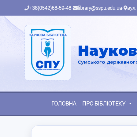
+38(0542)68-59-48
•
library@sspu.edu.ua
•
вул.
Науков
Сумського державного 
ГОЛОВНА
ПРО БІБЛІОТЕКУ