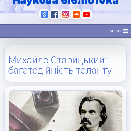
Наукова бібліотека
MENU
Михайло Старицький:
багатодійність таланту