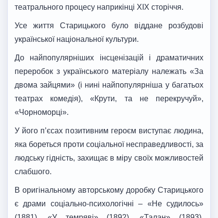
театрального процесу наприкінці XIX сторіччя.
Усе життя Старицького було віддане розбудові
української національної культури.
До найпопулярніших інсценізацій і драматичних
переробок з українського матеріалу належать «За
двома зайцями» (і нині найпопулярніша у багатьох
театрах комедія), «Крути, та не перекручуй»,
«Чорноморці».
У його п’єсах позитивним героєм виступає людина,
яка бореться проти соціальної несправедливості, за
людську гідність, захищає в міру своїх можливостей
слабшого.
В оригінальному авторському доробку Старицького
є драми соціально-психологічні – «Не судилось»
(1881), «У темряві» (1892), «Талан» (1893),