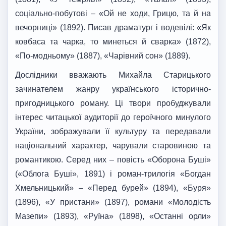
соціально-побутові – «Ой не ходи, Грицю, та й на
вечорниці» (1892). Писав драматург і водевілі: «Як
ковбаса та чарка, то минеться й сварка» (1872),
«По-модньому» (1887), «Чарівний сон» (1889).
Дослідники вважають Михайла Старицького
зачинателем жанру українського історично-
пригодницького роману. Ці твори пробуджували
інтерес читацької аудиторії до героїчного минулого
України, зображували її культуру та передавали
національний характер, чарували старовиною та
романтикою. Серед них – повість «Оборона Буші»
(«Облога Буші», 1891) і роман-трилогія «Богдан
Хмельницький» – «Перед бурей» (1894), «Буря»
(1896), «У пристани» (1897), романи «Молодість
Мазепи» (1893), «Руїна» (1898), «Останні орли»