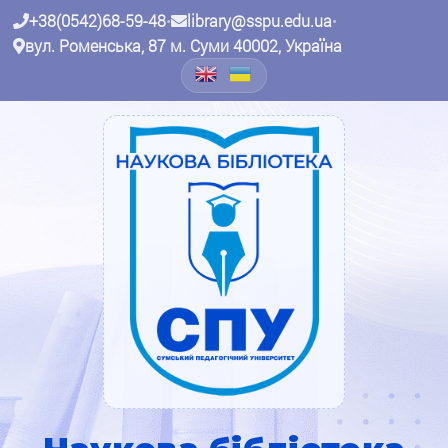
+38(0542)68-59-48
•
library@sspu.edu.ua
•
вул. Роменська, 87 м. Суми 40002, Україна