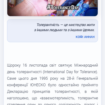
Толерантність — це мистецтво жити
з іншими людьми та з іншими ідеями.
КОФІ АННАН
Щороку 16 листопада світ святкує Міжнародний
день толерантності (International Day for Tolerance).
Саме цього дня 1995 року на 28-й Генеральній
конференції ЮНЕСКО було одностайно прийнято
Декларацію принципів толерантності, в якій
наголошено, що «взаємотерпимість, толерантне
ставлення один до одного, солідарність, діалог і