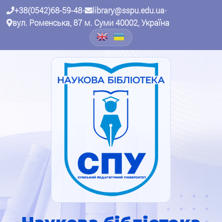
+38(0542)68-59-48
•
library@sspu.edu.ua
•
вул. Роменська, 87 м. Суми 40002, Україна