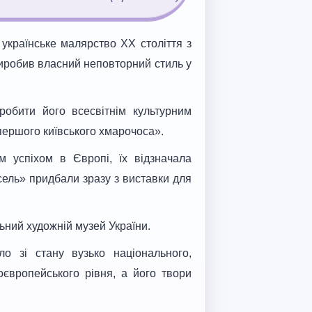
українське малярство ХХ століття з
виробив власний неповторний стиль у
робити його всесвітнім культурним
першого київського хмарочоса».
м успіхом в Європі, їх відзначала
сель» придбали зразу з виставки для
льний художній музей України.
о зі стану вузько національного,
оєвропейського рівня, а його твори