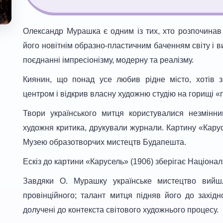
Олександр Мурашка є одним із тих, хто розпочинав 
його новітнім образно-пластичним баченням світу і 
поєднанні імпресіонізму, модерну та реалізму.
Киянин, що понад усе любив рідне місто, хотів з
центром і відкрив власну художню студію на горищі «
Твори українського митця користувалися незмінни
художня критика, друкували журнали. Картину «Кару
Музею образотворчих мистецтв Будапешта.
Ескіз до картини «Карусель» (1906) зберігає Націона
Завдяки О. Мурашку українське мистецтво вийшл
провінційного; талант митця підняв його до західн
долучені до контекста світового художнього процесу.