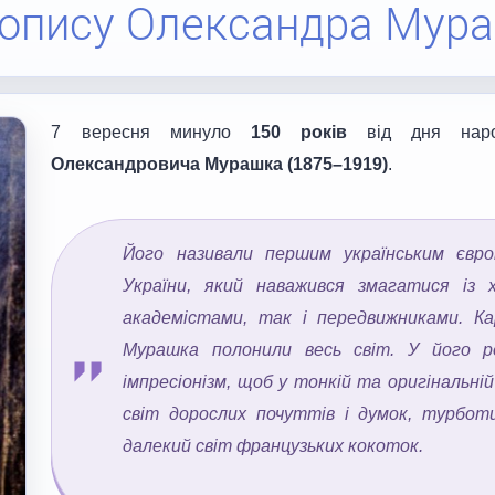
опису Олександра Мур
7 вересня минуло
150
років
від дня наро
Олександрович
а
Мурашк
а (1875–1919)
.
Його називали першим українським євро
України, який наважився змагатися із 
академістами, так і передвижниками. К
Мурашка полонили весь світ. У його р
імпресіонізм, щоб у тонкій та оригінальні
світ дорослих почуттів і думок, турботи
далекий світ французьких кокоток.