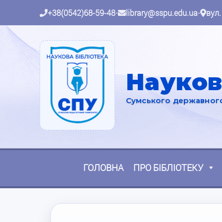
+38(0542)68-59-48
•
library@sspu.edu.ua
•
вул.
Науков
Сумського державного 
ГОЛОВНА
ПРО БІБЛІОТЕКУ