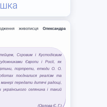
ашка
дження живописця
Олександр
а
пейцем, Сєровим і Кустодієвим
художниками Європи і Росії, як
артини, портрети, етюди О. О.
оботах поєдналися реалізм та
й манері передати дитячі радощі,
 українського селянина і такий
(Орлова Є. Г.)