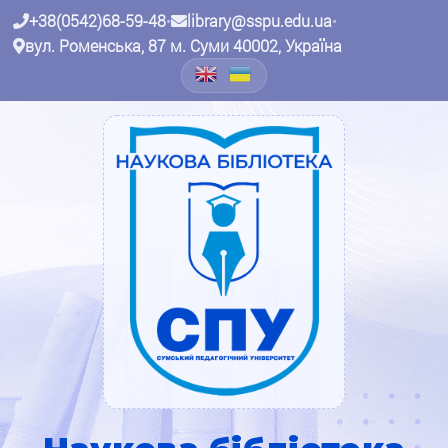
+38(0542)68-59-48
•
library@sspu.edu.ua
•
вул. Роменська, 87 м. Суми 40002, Україна