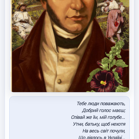
Тебе люди поважають,
Добрий голос маєш;
Співай же їм, мій голубе...
Утни, батьку, щоб нехотя
На весь світ почули,
Що діялось в Україні...