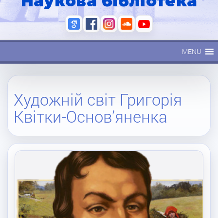
Наукова бібліотека
MENU
Художній світ Григорія
Квітки-Основ’яненка