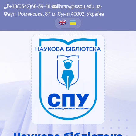
+38(0542)68-59-48
•
library@sspu.edu.ua
•
вул. Роменська, 87 м. Суми 40002, Україна