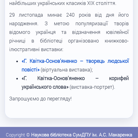
найбільших українських класиків XIX століття.
29 листопада минає 240 років від дня його
народження. З метою популяризації творів
відомого українця та відзначення ювілейної
річниці в бібліотеці організовано книжково-
ілюстративні виставки:
«Г. Квітка-Основ
’
яненко – творець людської
повісті»
(віртуальна виставка);
«Г. Квітка-Основ
’
яненко – корифей
українського слова»
(виставка-портрет).
Запрошуємо до перегляду!
Copyright ©
Наукова бібліотека СумДПУ ім. А.С. Макаренка