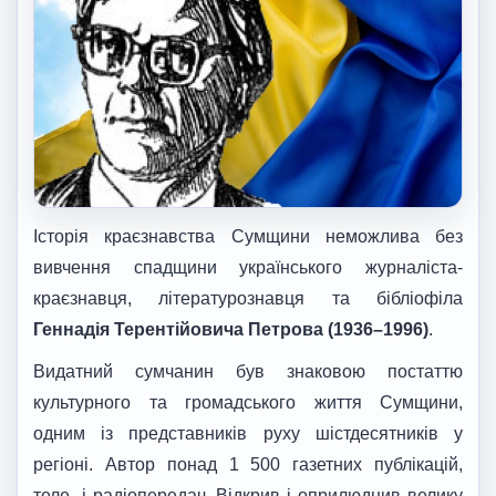
Історія краєзнавства Сумщини неможлива без
вивчення спадщини українського журналіста-
краєзнавця, літературознавця та бібліофіла
Геннадія Терентійовича Петрова (1936–1996)
.
Видатний сумчанин був знаковою постаттю
культурного та громадського життя Сумщини,
одним із представників руху шістдесятників у
регіоні. Автор понад 1 500 газетних публікацій,
теле- і радіопередач. Відкрив і оприлюднив велику