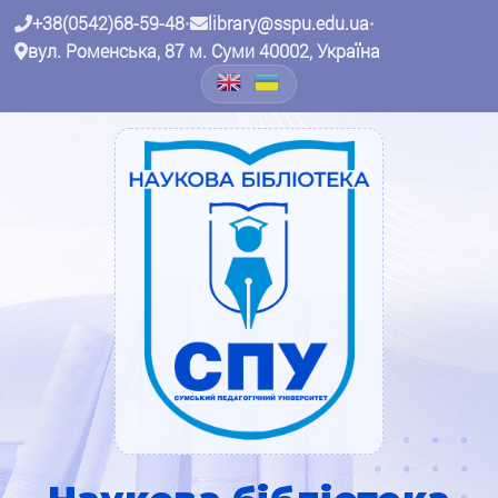
+38(0542)68-59-48
•
library@sspu.edu.ua
•
вул. Роменська, 87 м. Суми 40002, Україна