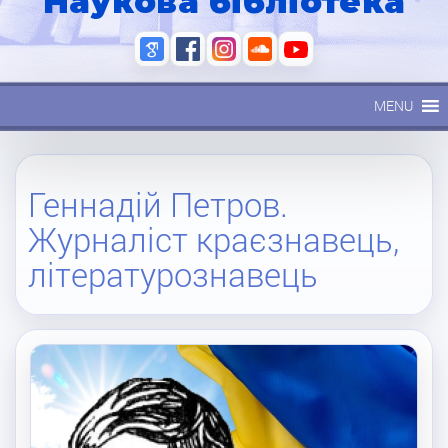
Наукова бібліотека
MENU
Геннадій Петров.
Журналіст краєзнавець,
літературознавець