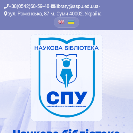
+38(0542)68-59-48
•
library@sspu.edu.ua
•
вул. Роменська, 87 м. Суми 40002, Україна