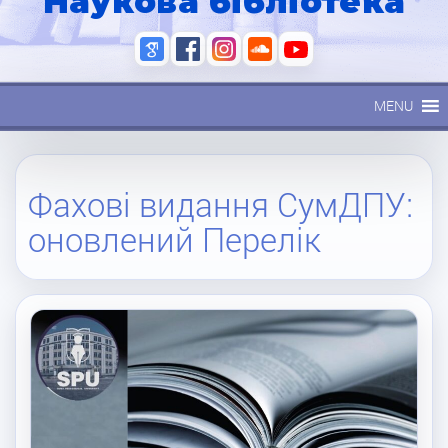
Наукова бібліотека
MENU
Фахові видання СумДПУ:
оновлений Перелік